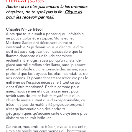
HEROS
(suite)
Alerte : si tu n'as pas encore lu les premiers
chapitres, ne te spoil pas la fin.
Clique ici
pour les recevoir par mail.
Chapitre IV - Le Trésor
Alors que tout laissait à penser que l'inévitable
ne pouvait plus être stoppé, Monsieur et
Madame Sadek ont découvert un trésor
inestimable. Si je devais vous le décrire, je dirai
qu'il est aussi captivant et insaisissable que la
flamme dansante d'un feu de cheminée
réchauffant le logis, aussi pur qu'un cristal de
glace aux mille reflets scintillants, aussi puissant
et incontrôlable qu'une tornade déchainée, aussi
profond que les abysses les plus insondables de
nos océans. Et pourtant ce trésor n'occupe pas le
millième de l'espace nécessaire à tout ce qui
vient d'être mentionné. En fait, comme pour
mieux nous semer et nous laisser errer, pour
revêtir sans doute les habits mystérieux d'un
objet de rareté autant que d'exceptionnalité, ce
trésor n'a pas de matérialité physique propre. Il
n'est qu'incarnation en des endroits
géographiques qu'aucune carte ou système plus
élaboré ne saurait indiquer.
Ce trésor, mes amis, ce trésor je vous le dis enfin,
il m'a été révélé par ceux mêmes qui l'ont trouvé.